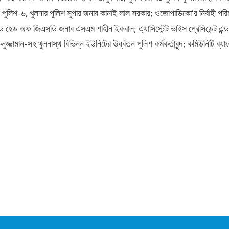
িয়াল পুলিশ-৬, খুলনার পুলিশ সুপার জনাব কানাই লাল সরকার; ওজোপাডিকো’র নির্বাহী 
্ড হেড অফ জিএসডি জনাব এসএম শাহীন ইকবাল; এ্যাসিস্টেন্ট ভাইস প্রেসিডেন্ট এন্ড
ুজ্জামান-সহ খুলনাস্থ বিভিন্ন ইউনিটের ঊর্ধ্বতন পুলিশ কর্মকর্তাবৃন্দ; কমিউনিটি ব