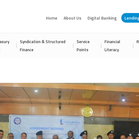
Home
About Us
Digital Banking
Lendin
asury
Syndication & Structured
Service
Financial
R
I
Finance
Points
Literacy