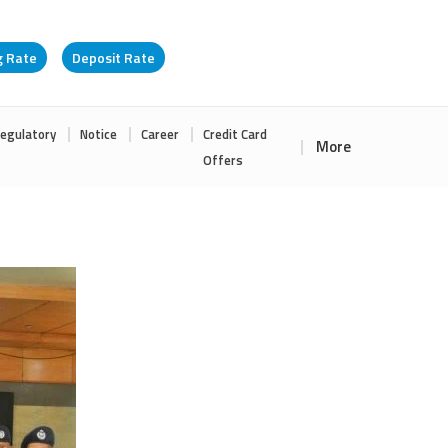
g Rate
Deposit Rate
egulatory
Notice
Career
Credit Card
More
Offers