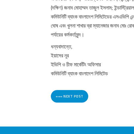
(দক্ষিণ) জনাব মোহাম্মদ তাজুল ইসলাম; ইন্ডাস্ট্র
কমিউনিটি ব্যাংক বাংলাদেশ লিমিটেডের এসএভিপি এন
ঘোষ এবং খুলনা শাখার ব্রা ম্যানেজার জনাব মোঃ রোকন
পর্যায়ের কর্মকর্তাবৃন্দ।
ধন্যবাদান্তে,
ইয়াসের নূর
ইভিপি ও চীফ মার্কেটিং অফিসার
কমিউনিটি ব্যাংক বাংলাদেশ লিমিটেড
««« NEXT POST