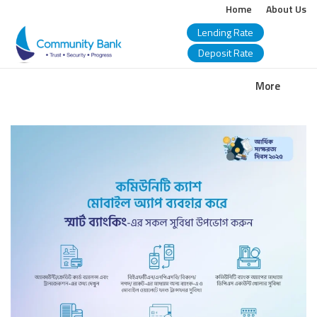
Home
About Us
Lending Rate
Deposit Rate
COMMUNITY
More
BANK
BANGLADESH
PLC.